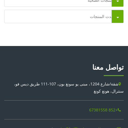
المنتجات الصحية
أحدث المنتجات
تواصل معنا
شقة/شارع 1204، مبنى يو سونغ بون، 107-111 طريق ديس فو،
سنترال، هونغ كونغ
+852 67381558