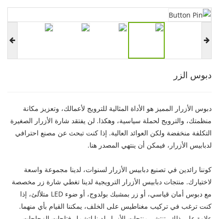
دبوس الزر
دبوس الأزرار المميز هو الأداة المثالية للترويج لأعمالك، وتعزيز مكانة
منظمتك، والترويج لحملة سياسية، وهكذا. لن يفتقد شارة الأزرار الصغيرة
التكلفة منخفضة ولكن العوائد العالية. إذا كنت تبحث عن مصنع احترافي
لدبابيس الأزرار، فيمكن أن ينتهي المصدر هنا.
كوننا رائدين في تصنيع دبابيس الأزرار لسنوات، لدينا مجموعة واسعة
لاختيارك. منتجات دبابيس الأزرار الترويجية لدينا تغطي شارة زر مخصصة
مع دبوس أمان قياسي، أو زر بمشبك بولدوج، أو ضوء LED متلألئ، إذا
كنت ترغب في تركيب مغناطيس على الخلف، يمكننا القيام بأي منهما.
علاوة على ذلك، تنتشر منتجات الأزرار لدينا لتشمل فتاحات الزجاجات،