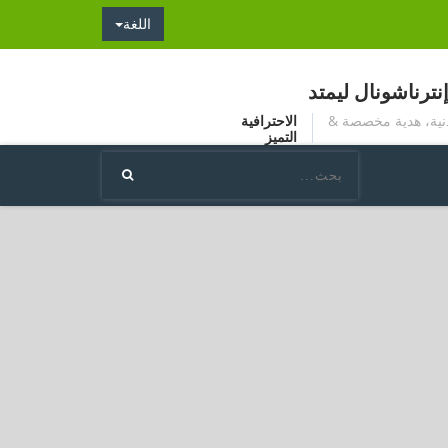
اللغة
ترناشونال ليمتد
دنية، هدية مخصصة &
الاحترافية
التميز