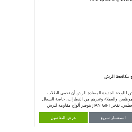
 مكافحة الرش
واقي القناع
ن لللوحة الجديدة المضادة للرش أن تحمي الطلاب
ما زلت منزعجا 
موظفين والعملاء وغيرهم من القطرات، خاصة السعال
الكمامة القابل ل
والعطس. تفخر JIAN GIFT بتوفير ألواح مقاومة للرش
يساعد في إطالة 
ة لحماية الناس. ها أنا
بكفاءة. واقي قنا
استفسار سريع
عرض التفاصيل
استفسار 