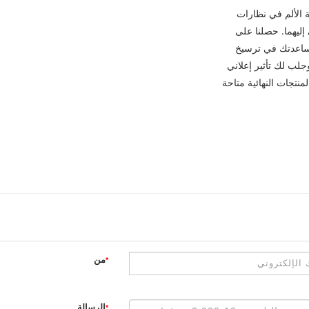
 الألم في نظارات
إليهما. حصلنا على
CE وغيرها. يمكننا مساعدتك في ترسيخ
جلب لك تأثير إعلاني
منتجات النهائية متاحة
من
*
الرسالة
*