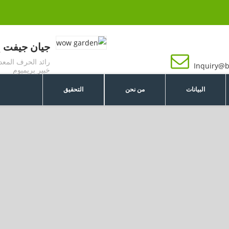
جيان جيفت إن
رائد الحرف المع
Inquiry@b
خبير بريميوم
البيانات
من نحن
التحقيق