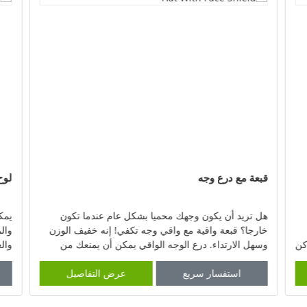
قبعة مع درع وجه
لوح
هل تريد أن يكون وجهك محميا بشكل عام عندما تكون
يمك
خارجا؟ قبعة واقية مع واقي وجه تكفي! إنه خفيف الوزن
وال
كن
وسهل الارتداء. درع الوجه الواقي يمكن أن يمنعك من
الغبار والحطام والرش والضباب والقطرات وU
متين
استفسار سريع
عرض التفاصيل