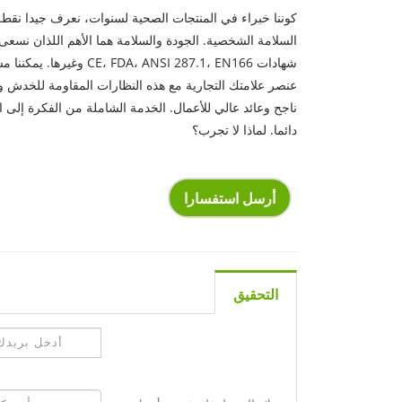
كوننا خبراء في المنتجات الصحية لسنوات، نعرف جيدا نقطة
السلامة الشخصية. الجودة والسلامة هما الأهم اللذان نسعى 
شهادات ، FDA، ANSI 287.1، EN166
عنصر علامتك التجارية مع هذه النظارات المقاومة للخدش و
ناجح وعائد عالي للأعمال. الخدمة الشاملة من الفكرة إلى ال
دائما. لماذا لا تجرب؟
أرسل استفسارا
التحقيق