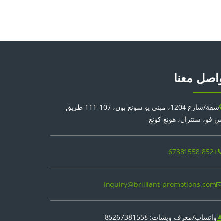
اصل معنا
شقة/شارع 1204، مبنى يو سونغ بون، 107-111 طريق
 فو، سنترال، هونغ كونغ
+852 67381558
Inquiry@brilliant-promotions.com
واتساب/معرف ويشات: 85267381558