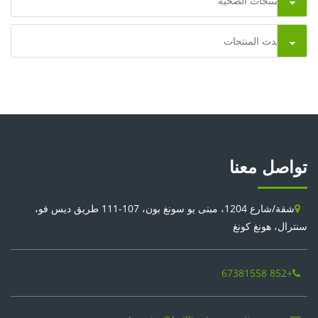
المنتجات الصحية
أحدث المنتجات
تواصل معنا
شقة/شارع 1204، مبنى يو سونغ بون، 107-111 طريق ديس فو،
سنترال، هونغ كونغ
+852 67381558