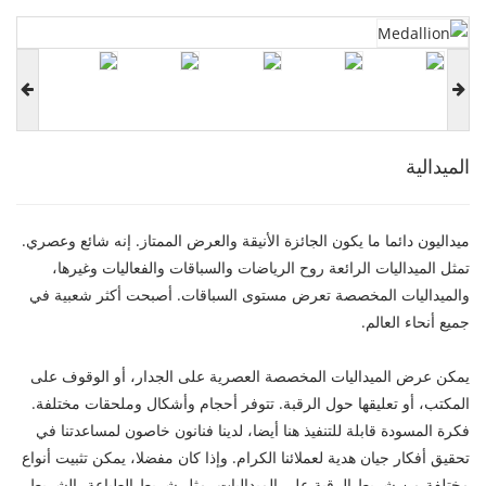
الميدالية
ميداليون دائما ما يكون الجائزة الأنيقة والعرض الممتاز. إنه شائع وعصري.
تمثل الميداليات الرائعة روح الرياضات والسباقات والفعاليات وغيرها،
والميداليات المخصصة تعرض مستوى السباقات. أصبحت أكثر شعبية في
جميع أنحاء العالم.
يمكن عرض الميداليات المخصصة العصرية على الجدار، أو الوقوف على
المكتب، أو تعليقها حول الرقبة. تتوفر أحجام وأشكال وملحقات مختلفة.
فكرة المسودة قابلة للتنفيذ هنا أيضا، لدينا فنانون خاصون لمساعدتنا في
تحقيق أفكار جيان هدية لعملائنا الكرام. وإذا كان مفضلا، يمكن تثبيت أنواع
مختلفة من شريط الرقبة على الميداليات، مثل شريط الطباعة، الشريط