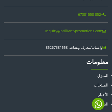
+852 67381558
Inquiry@brilliant-promotions.com
واتساب/معرف ويشات: 85267381558
معلومات
المنزل
المنتجات
الأخبار
البيانات