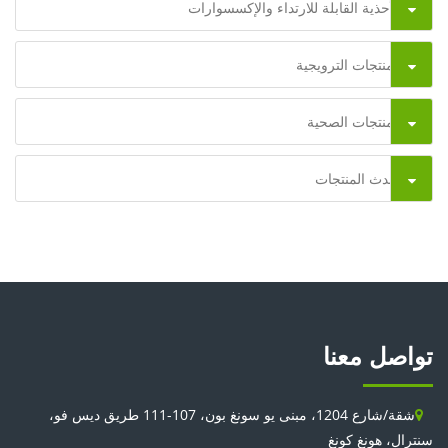
الأحذية القابلة للارتداء والإكسسوارات
المنتجات الترويجية
المنتجات الصحية
أحدث المنتجات
تواصل معنا
شقة/شارع 1204، مبنى يو سونغ بون، 107-111 طريق ديس فو،
سنترال، هونغ كونغ