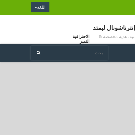
اللغة
ترناشونال ليمتد
دنية، هدية مخصصة &
الاحترافية
التميز