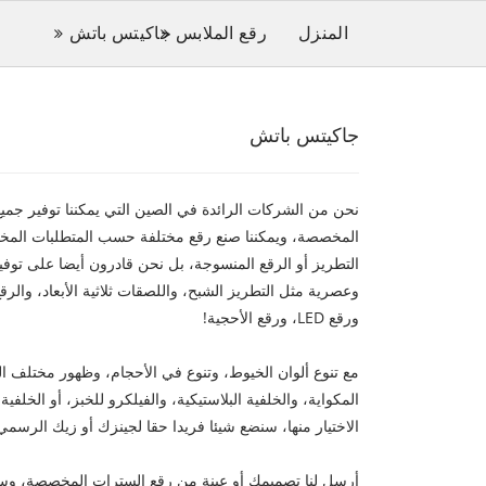
المنزل
رقع الملابس
جاكيتس باتش
جاكيتس باتش
نحن من الشركات الرائدة في الصين التي يمكننا توفير جميع
المخصصة، ويمكننا صنع رقع مختلفة حسب المتطلبات الم
التطريز أو الرقع المنسوجة، بل نحن قادرون أيضا على تو
ورقع LED، ورقع الأحجية!
مع تنوع ألوان الخيوط، وتنوع في الأحجام، وظهور مختلف ال
المكواية، والخلفية البلاستيكية، والفيلكرو للخبز، أو الخلفية
الاختيار منها، سنضع شيئا فريدا حقا لجينزك أو زيك الرسم
أرسل لنا تصميمك أو عينة من رقع السترات المخصصة، وس