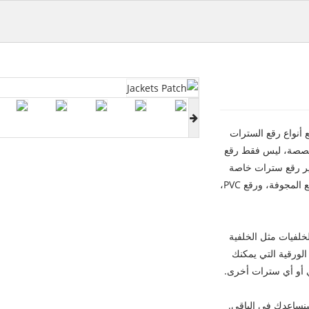
 أنواع رقع السترات
خصصة، ليس فقط رقع
فير رقع سترات خاصة
وعصرية مثل التطريز الشبح، واللصقات ثلاثية الأبعاد، والرقع المجوفة، ورقع PVC،
خلفيات مثل الخلفية
 الورقية التي يمكنك
ي أو أي سترات أخرى.
نساعدك في الباقي.