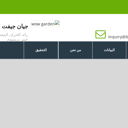
جيان جيفت إن
رائد الحرف المع
Inquiry@b
خبير بريميوم
البيانات
من نحن
التحقيق