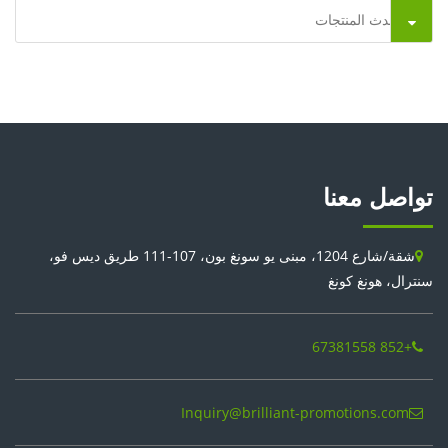
أحدث المنتجات
تواصل معنا
شقة/شارع 1204، مبنى يو سونغ بون، 107-111 طريق ديس فو،
سنترال، هونغ كونغ
+852 67381558
Inquiry@brilliant-promotions.com