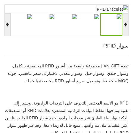
سوار RFID
تقدم JIAN GIFT مجموعة واسعة من أساور RFID المخصصة بالكامل،
وسوار جلدي، وسوار حبل، وسوار معدني لاختيارك. سعر تنافسي، جودة
MOQ منخفضة، وتوصيل سريع أساور RFID مخصصة بالجملة.
RFID هو الاسم المختصر للتعرف على الترددات الراديوية، ويشير إلى
تقنية يتم فيها التقاط البيانات الرقمية المشفرة بعلامات RFID أو الملصقات
الذكية بواسطة القارئ عبر موجات الراديو. جمع سوار RFID الخاص بنا بين
أكثر التقنيات ملاءمة وأسهل منتج قابل للارتداء معا، وقد غير ظهور سوار
RFID تماما طريقة الترفيه والتشغيل للشركات.